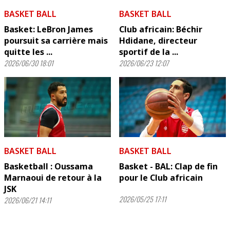
BASKET BALL
BASKET BALL
Basket: LeBron James
Club africain: Béchir
poursuit sa carrière mais
Hdidane, directeur
quitte les ...
sportif de la ...
2026/06/30 18:01
2026/06/23 12:07
BASKET BALL
BASKET BALL
Basketball : Oussama
Basket - BAL: Clap de fin
Marnaoui de retour à la
pour le Club africain
JSK
2026/05/25 17:11
2026/06/21 14:11