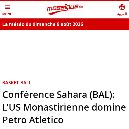
menu
language
العربية
MENU
La météo du dimanche 9 août 2026
BASKET BALL
Conférence Sahara (BAL):
L'US Monastirienne domine
Petro Atletico