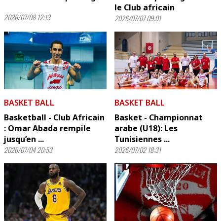
le Club africain
2026/07/08 12:13
2026/07/07 09:01
BASKET BALL
BASKET BALL
Basketball - Club Africain
Basket - Championnat
: Omar Abada rempile
arabe (U18): Les
jusqu’en ...
Tunisiennes ...
2026/07/04 20:53
2026/07/02 18:31