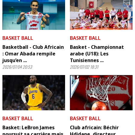
BASKET BALL
BASKET BALL
Basketball - Club Africain
Basket - Championnat
: Omar Abada rempile
arabe (U18): Les
jusqu’en ...
Tunisiennes ...
2026/07/04 20:53
2026/07/02 18:31
BASKET BALL
BASKET BALL
Basket: LeBron James
Club africain: Béchir
poursuit sa carrière mais
Hdidane, directeur