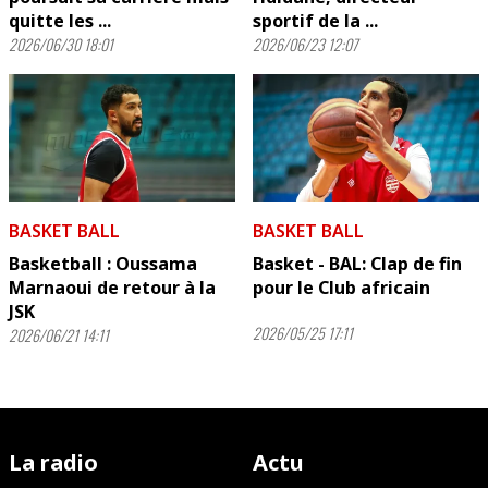
quitte les ...
sportif de la ...
2026/06/30 18:01
2026/06/23 12:07
BASKET BALL
BASKET BALL
Basketball : Oussama
Basket - BAL: Clap de fin
Marnaoui de retour à la
pour le Club africain
JSK
2026/05/25 17:11
2026/06/21 14:11
La radio
Actu