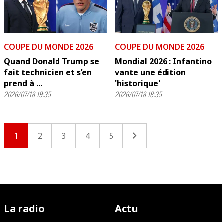
COUPE DU MONDE 2026
COUPE DU MONDE 2026
Quand Donald Trump se
Mondial 2026 : Infantino
fait technicien et s’en
vante une édition
prend à ...
'historique'
2026/07/18 19:35
2026/07/18 18:35
chevron_right
1
2
3
4
5
La radio
Actu