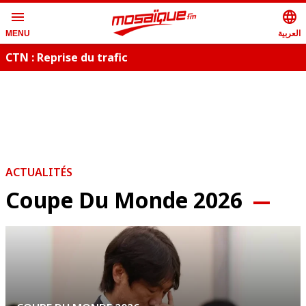
menu
language
العربية
MENU
CTN : Reprise du trafic
S
ACTUALITÉS
Coupe Du Monde 2026