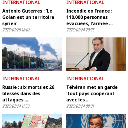
INTERNATIONAL
INTERNATIONAL
Antonio Guterres : 'Le
Incendie en France :
Golan est un territoire
110.000 personnes
syrien'
évacuées, l'armée ...
2026/07/25 18:02
2026/07/24 20:35
INTERNATIONAL
INTERNATIONAL
Russie : six morts et 26
Téhéran met en garde
blessés dans des
'tout pays coopérant
attaques ...
avec les ...
2026/07/24 11:50
2026/07/24 08:31