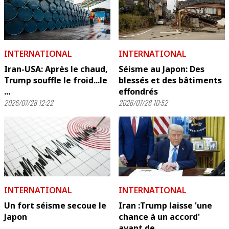
INTERNATIONAL
INTERNATIONAL
Iran-USA: Après le chaud,
Séisme au Japon: Des
Trump souffle le froid...le
blessés et des bâtiments
...
effondrés
2026/07/28 12:22
2026/07/28 10:52
INTERNATIONAL
INTERNATIONAL
Un fort séisme secoue le
Iran :Trump laisse 'une
Japon
chance à un accord'
avant de ...