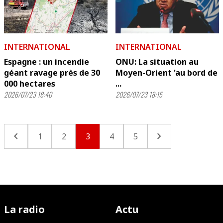
INTERNATIONAL
INTERNATIONAL
Espagne : un incendie
ONU: La situation au
géant ravage près de 30
Moyen-Orient 'au bord de
000 hectares
...
2026/07/23 18:40
2026/07/23 18:15
chevron_left
chevron_right
1
2
3
4
5
La radio
Actu