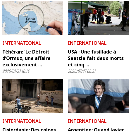
INTERNATIONAL
INTERNATIONAL
Téhéran: 'Le Détroit
USA : Une fusillade à
d’Ormuz, une affaire
Seattle fait deux morts
exclusivement ...
et cinq ...
2026/07/27 10:14
2026/07/27 08:31
INTERNATIONAL
INTERNATIONAL
Cisjordanie: Des colons
Argentine: Quand Javier