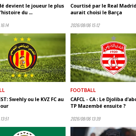
 devient le joueur le plus
Courtisé par le Real Madrid
’histoire du ...
aurait choisi le Barça
16:14
2026/08/06 15:12
LL
FOOTBALL
EST: Swehly ou le KVZ FC au
CAFCL - CA : Le Djoliba d'ab
tour
TP Mazembé ensuite ?
13:51
2026/08/06 13:39