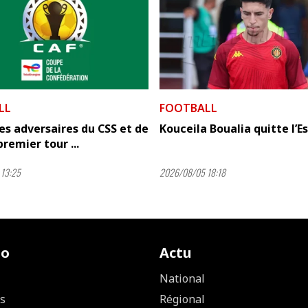
LL
FOOTBALL
es adversaires du CSS et de
Kouceila Boualia quitte l’
premier tour ...
13:25
2026/08/05 18:18
io
Actu
National
s
Régional