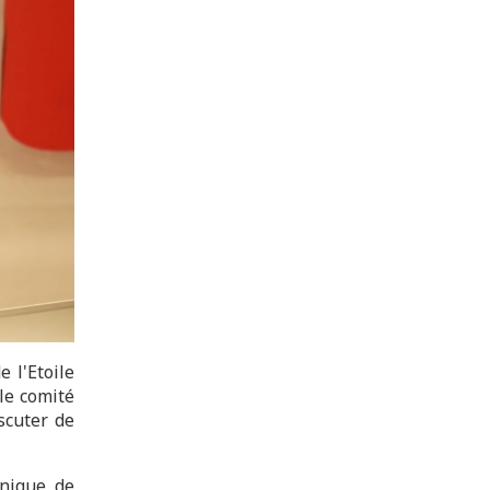
 l'Etoile
le comité
scuter de
hnique de