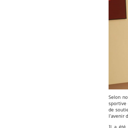
Selon no
sportive
de souti
l'avenir 
Il a été