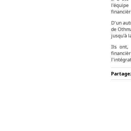
l'équipe
financiè
D'un aut
de Othma
jusqu'à l
Ils ont,
financiè
l'intégra
Partage