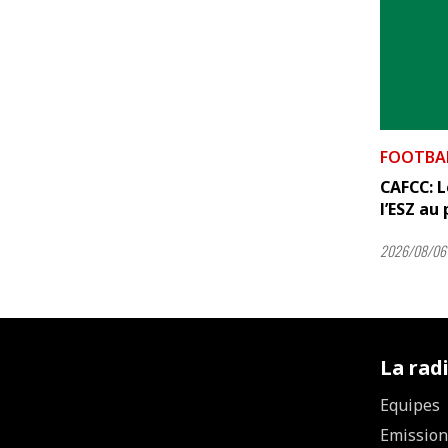
FOOTBA
CAFCC: L
l’ESZ au 
2026/08/06 
La rad
Equipes
Emission