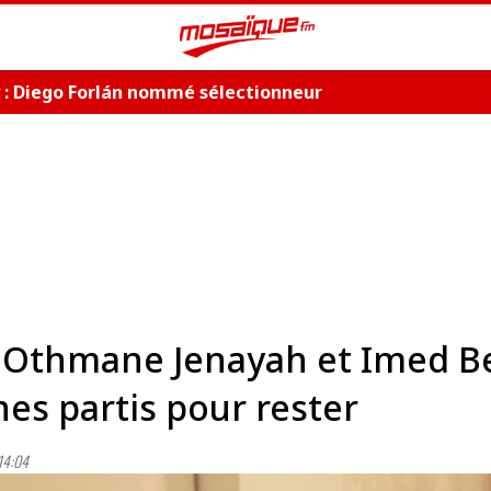
 : Diego Forlán nommé sélectionneur
: Othmane Jenayah et Imed B
es partis pour rester
14:04