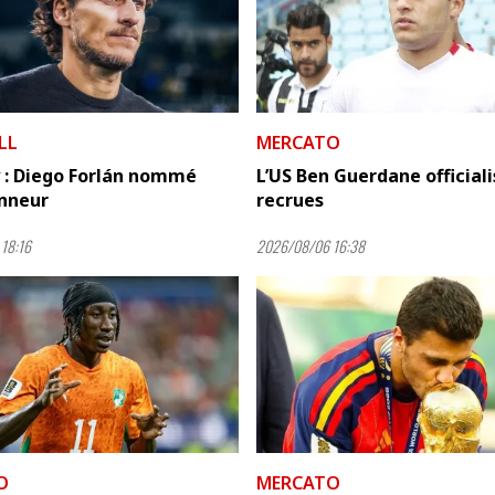
LL
MERCATO
 : Diego Forlán nommé
L’US Ben Guerdane officiali
onneur
recrues
18:16
2026/08/06 16:38
O
MERCATO