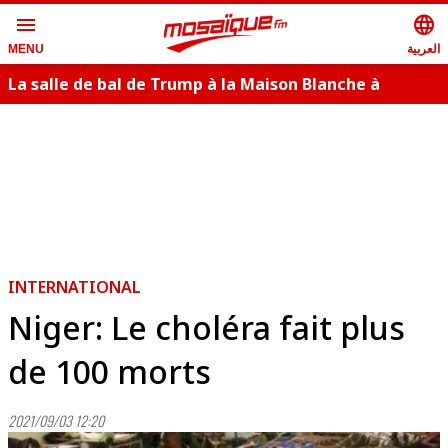
menu
language
العربية
MENU
La salle de bal de Trump à la Maison Blanche à
nouveau bloqué en appel
INTERNATIONAL
Niger: Le choléra fait plus
de 100 morts
2021/09/03 12:20