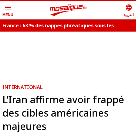
menu
language
العربية
MENU
France : 63 % des nappes phréatiques sous les
C
normales
INTERNATIONAL
L’Iran affirme avoir frappé
des cibles américaines
majeures