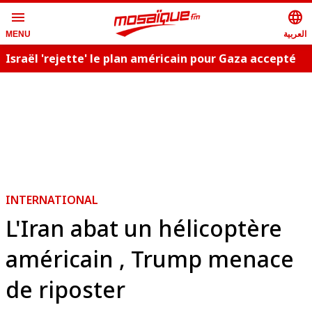
menu
language
العربية
MENU
Israël 'rejette' le plan américain pour Gaza accepté
C
par le Hamas
INTERNATIONAL
L'Iran abat un hélicoptère
américain , Trump menace
de riposter