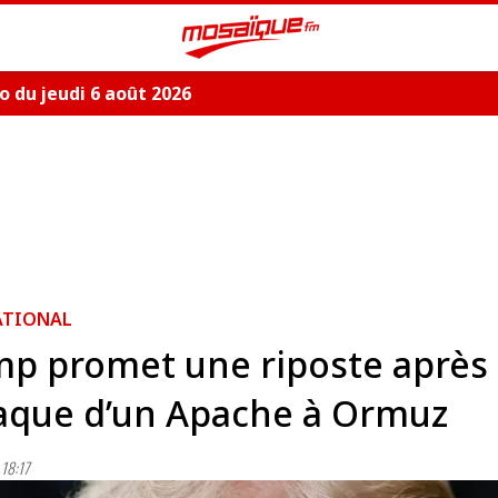
 du jeudi 6 août 2026
ATIONAL
p promet une riposte après
taque d’un Apache à Ormuz
18:17