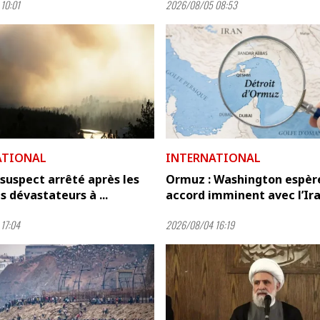
10:01
2026/08/05 08:53
ATIONAL
INTERNATIONAL
 suspect arrêté après les
Ormuz : Washington espèr
s dévastateurs à ...
accord imminent avec l’Ir
17:04
2026/08/04 16:19