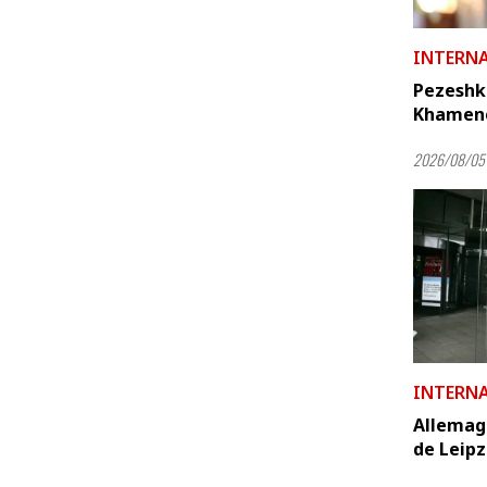
INTERN
Pezeshk
Khamenei
2026/08/05
INTERN
Allemagn
de Leipz