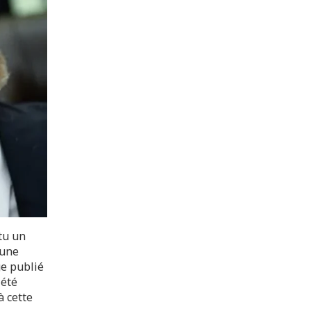
tu un
 une
ge publié
 été
à cette