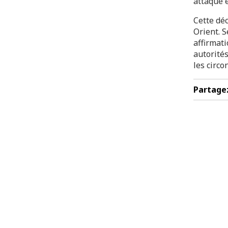
attaque é
Cette dé
Orient. S
affirmat
autorité
les circo
Partage