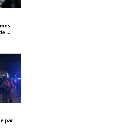
mmes
e ...
ué par