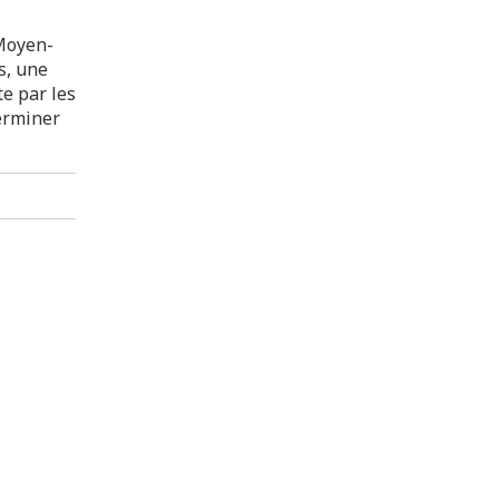
 Moyen-
s, une
e par les
terminer