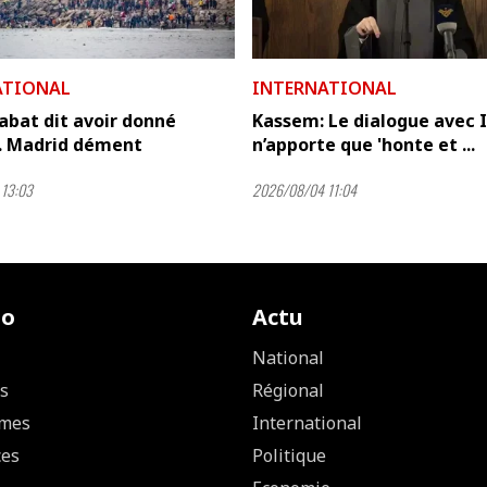
ATIONAL
INTERNATIONAL
abat dit avoir donné
Kassem: Le dialogue avec I
... Madrid dément
n’apporte que 'honte et ...
13:03
2026/08/04 11:04
io
Actu
National
s
Régional
mes
International
ces
Politique