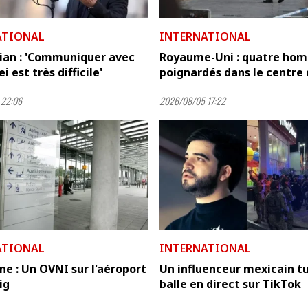
ATIONAL
INTERNATIONAL
ian : 'Communiquer avec
Royaume-Uni : quatre ho
 est très difficile'
poignardés dans le centre d
 22:06
2026/08/05 17:22
ATIONAL
INTERNATIONAL
e : Un OVNI sur l'aéroport
Un influenceur mexicain t
ig
balle en direct sur TikTok