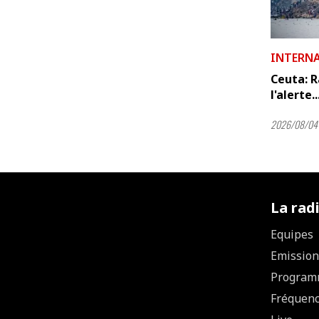
INTERN
Ceuta: R
l'alerte
2026/08/04 
La rad
Equipes
Emission
Program
Fréquen