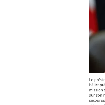
Le prési
hélicoptè
mission 
sur son r
secourus