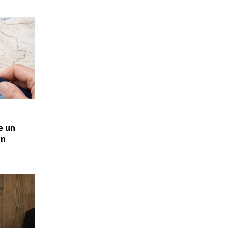
e un
an