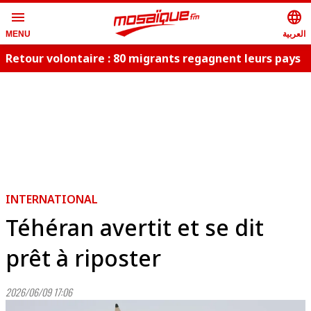
menu
language
العربية
MENU
Retour volontaire : 80 migrants regagnent leurs pays
d
INTERNATIONAL
Téhéran avertit et se dit
prêt à riposter
2026/06/09 17:06