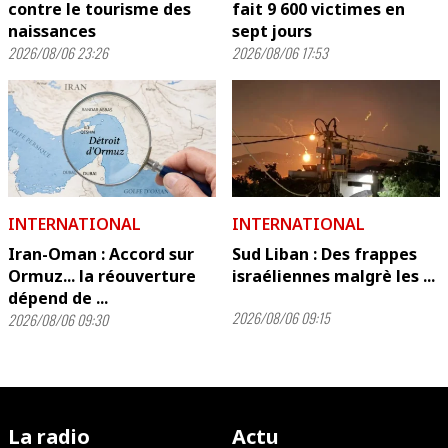
contre le tourisme des
fait 9 600 victimes en
naissances
sept jours
2026/08/06 23:26
2026/08/06 17:53
INTERNATIONAL
INTERNATIONAL
Iran-Oman : Accord sur
Sud Liban : Des frappes
Ormuz... la réouverture
israéliennes malgrè les ...
dépend de ...
2026/08/06 09:15
2026/08/06 09:30
La radio
Actu