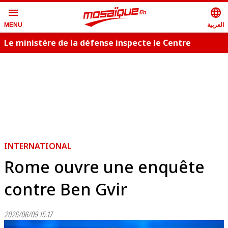
menu
language
العربية
MENU
Le ministère de la défense inspecte le Centre
T
militaire cynotechnique
s
INTERNATIONAL
Rome ouvre une enquête
contre Ben Gvir
2026/06/09 15:17