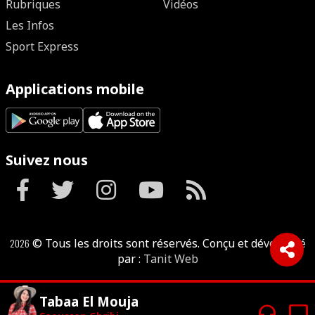
Rubriques
Vidéos
Les Infos
Sport Express
Applications mobile
Suivez nous
2026
© Tous les droits sont réservés. Conçu et développé
par :
Tanit Web
Tabaa El Mouja
headphones
tv