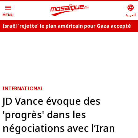
menu
language
العربية
MENU
Israël 'rejette' le plan américain pour Gaza accepté
C
par le Hamas
INTERNATIONAL
JD Vance évoque des
'progrès' dans les
négociations avec l’Iran