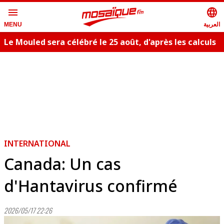
menu
language
العربية
MENU
Le Mouled sera célébré le 25 août, d'après les calculs
astronomiques
INTERNATIONAL
Canada: Un cas
d'Hantavirus confirmé
2026/05/17 22:26