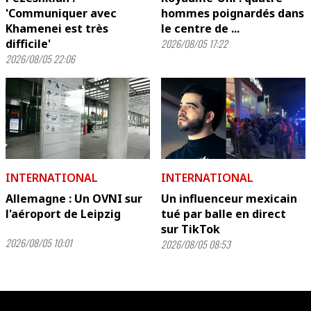
'Communiquer avec
hommes poignardés dans
Khamenei est très
le centre de ...
difficile'
2026/08/05 17:22
2026/08/05 22:06
INTERNATIONAL
INTERNATIONAL
Allemagne : Un OVNI sur
Un influenceur mexicain
l'aéroport de Leipzig
tué par balle en direct
sur TikTok
2026/08/05 10:01
2026/08/05 08:53