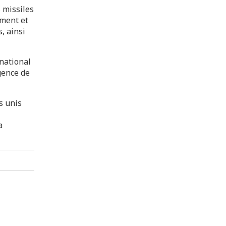
 missiles
ément et
, ainsi
rnational
agence de
s unis
a