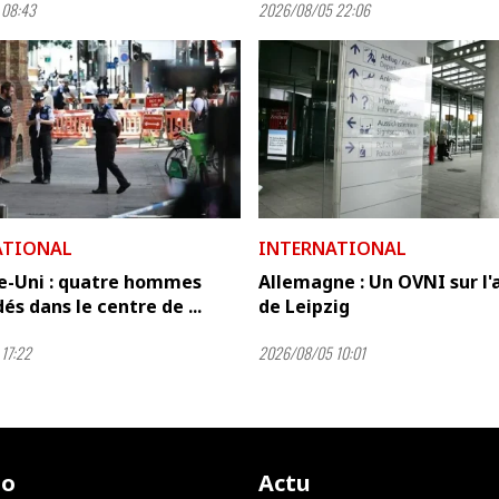
 08:43
2026/08/05 22:06
ATIONAL
INTERNATIONAL
-Uni : quatre hommes
Allemagne : Un OVNI sur l'
és dans le centre de ...
de Leipzig
17:22
2026/08/05 10:01
io
Actu