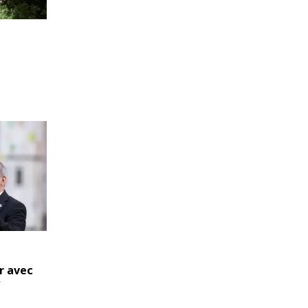
r avec
'