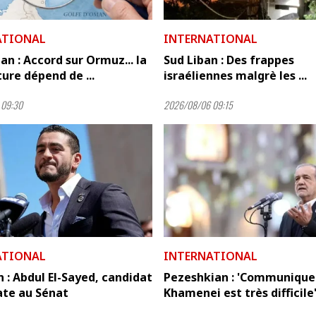
ATIONAL
INTERNATIONAL
n : Accord sur Ormuz... la
Sud Liban : Des frappes
ure dépend de ...
israéliennes malgrè les ...
 09:30
2026/08/06 09:15
ATIONAL
INTERNATIONAL
 : Abdul El-Sayed, candidat
Pezeshkian : 'Communique
te au Sénat
Khamenei est très difficile