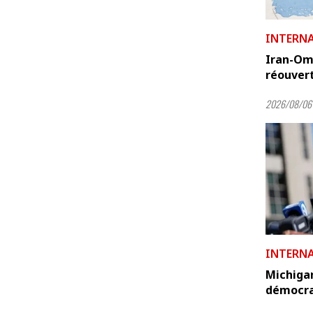
INTERN
Iran-Oma
réouvert
2026/08/06
INTERN
Michigan
démocra