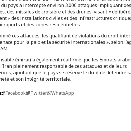
 du pays a intercepté environ 3.000 attaques impliquant des
es, des missiles de croisière et des drones, visant « délibér
nt » des installations civiles et des infrastructures critiques
éroports et des zones résidentielles.
amné ces attaques, les qualifiant de violations du droit inte
enace pour la paix et la sécurité internationales », selon l’
WAM.
nsable émirati a également réaffirmé que les Émirats arabe
 l’Iran pleinement responsable de ces attaques et de leurs
ces, ajoutant que le pays se réserve le droit de défendre s
eté et son intégrité territoriale.
z:
Facebook
Twitter
WhatsApp