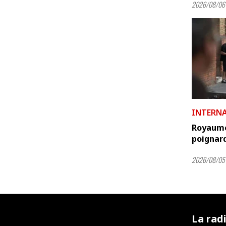
2026/08/06
INTERN
Royaume
poignard
2026/08/05 
La rad