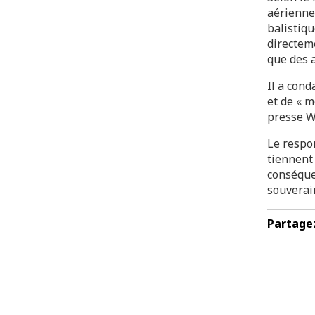
aérienne
balistiqu
directeme
que des a
Il a cond
et de « m
presse 
Le respo
tiennent
conséquen
souverain
Partage