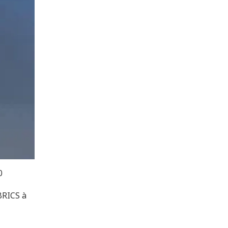
0
BRICS à