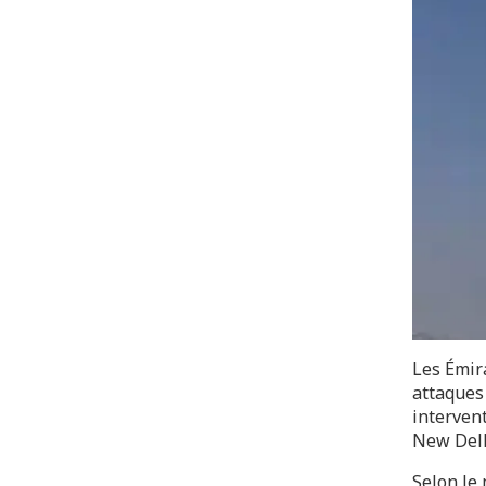
Les Émira
attaques 
interven
New Delh
Selon le 