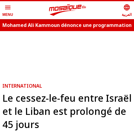
menu
language
العربية
MENU
Mohamed Ali Kammoun dénonce une programmation
estivale copie conforme
INTERNATIONAL
Le cessez-le-feu entre Israël
et le Liban est prolongé de
45 jours