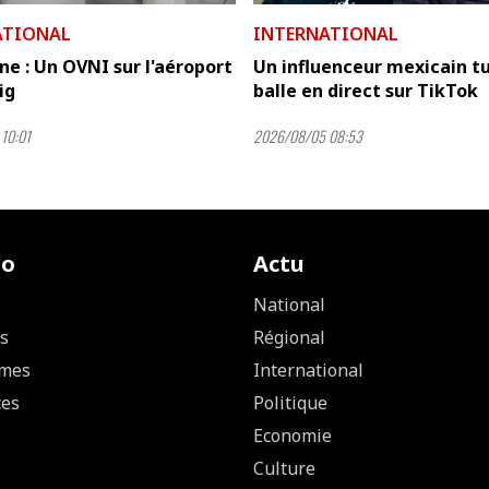
ATIONAL
INTERNATIONAL
e : Un OVNI sur l'aéroport
Un influenceur mexicain t
ig
balle en direct sur TikTok
10:01
2026/08/05 08:53
io
Actu
National
s
Régional
mes
International
ces
Politique
Economie
Culture