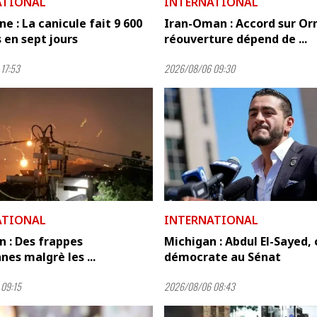
ATIONAL
INTERNATIONAL
e : La canicule fait 9 600
Iran-Oman : Accord sur Orm
 en sept jours
réouverture dépend de ...
17:53
2026/08/06 09:30
ATIONAL
INTERNATIONAL
n : Des frappes
Michigan : Abdul El-Sayed,
nes malgrè les ...
démocrate au Sénat
09:15
2026/08/06 08:43