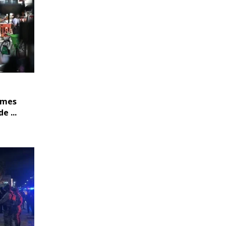
mmes
e ...