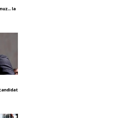
uz... la
 candidat