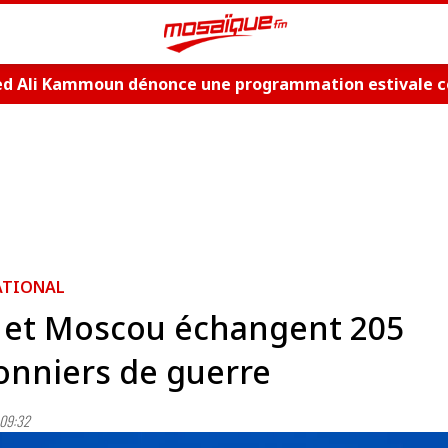
 Ali Kammoun dénonce une programmation estivale c
me
ATIONAL
 et Moscou échangent 205
onniers de guerre
09:32