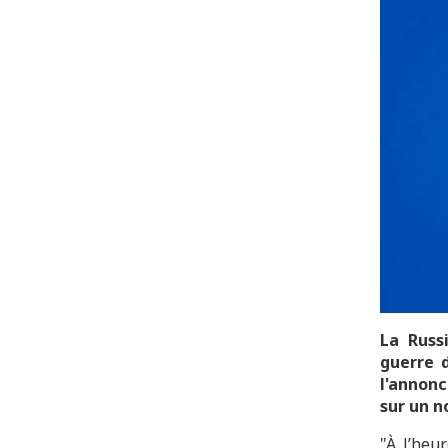
La Russ
guerre 
l'annonc
sur un n
"À l’heur