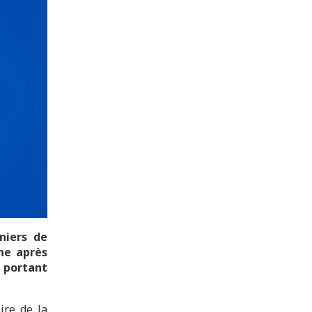
niers de
ne après
d portant
oire de la