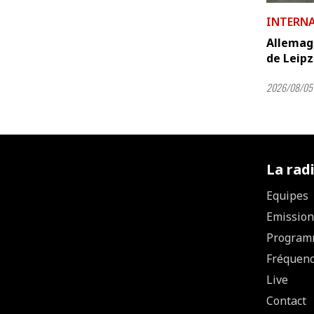
INTERN
Allemagn
de Leipz
2026/08/05 
La rad
Equipes
Emission
Program
Fréquen
Live
Contact