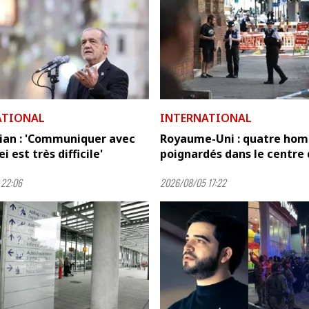
ATIONAL
INTERNATIONAL
ian : 'Communiquer avec
Royaume-Uni : quatre ho
 est très difficile'
poignardés dans le centre d
 22:06
2026/08/05 17:22