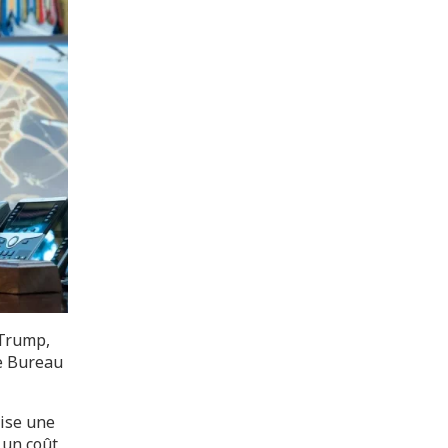
 Trump,
le Bureau
vise une
 un coût