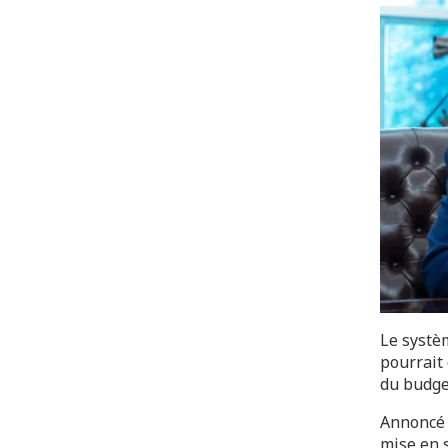
Le systè
pourrait 
du budge
Annoncé e
mise en 