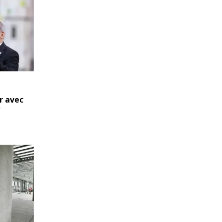
r avec
'