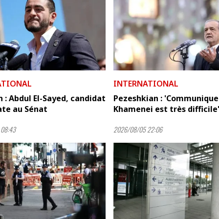
ATIONAL
INTERNATIONAL
 : Abdul El-Sayed, candidat
Pezeshkian : 'Communique
te au Sénat
Khamenei est très difficile
 08:43
2026/08/05 22:06