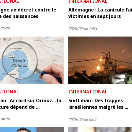
ATIONAL
INTERNATIONAL
gne un décret contre le
Allemagne : La canicule fai
e des naissances
victimes en sept jours
 23:26
2026/08/06 17:53
ATIONAL
INTERNATIONAL
n : Accord sur Ormuz... la
Sud Liban : Des frappes
ure dépend de ...
israéliennes malgrè les ...
 09:30
2026/08/06 09:15