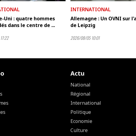
ATIONAL
INTERNATIONAL
-Uni : quatre hommes
Allemagne : Un OVNI sur l'
és dans le centre de ...
de Leipzig
17:22
2026/08/05 10:01
io
Actu
National
s
Régional
mes
International
ces
Politique
Economie
Culture