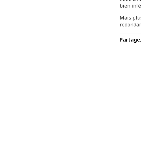
bien infé
Mais plus
redondan
Partage