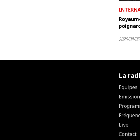
INTERN
Royaume
poignard
2026/08/05 
La rad
Equipes
Emission
Program
Fréquen
Live
Contact