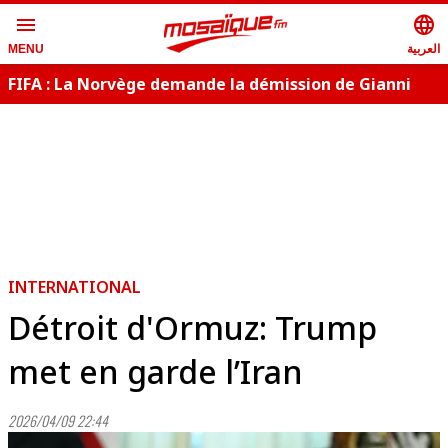
menu
language
العربية
MENU
FIFA : La Norvège demande la démission de Gianni
Infantino
INTERNATIONAL
Détroit d'Ormuz: Trump
met en garde l’Iran
2026/04/09 22:44