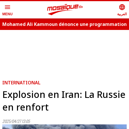
menu
language
العربية
MENU
Mohamed Ali Kammoun dénonce une programmation
estivale copie conforme
INTERNATIONAL
Explosion en Iran: La Russie
en renfort
2025/04/27 13:05