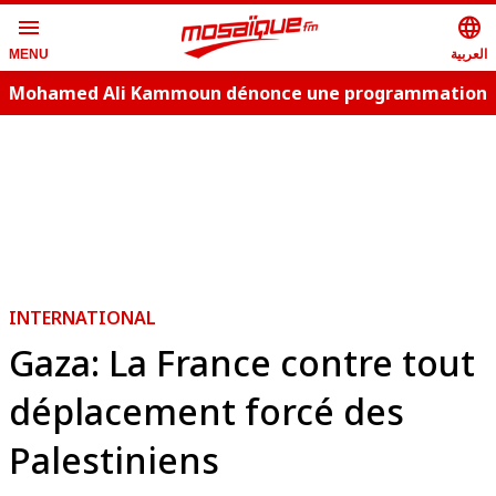
menu
language
العربية
MENU
Mohamed Ali Kammoun dénonce une programmation
estivale copie conforme
INTERNATIONAL
Gaza: La France contre tout
déplacement forcé des
Palestiniens