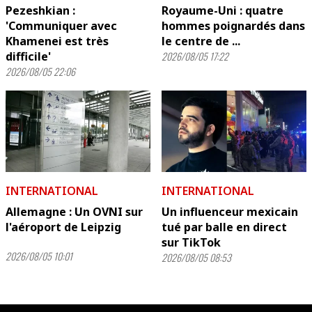
Pezeshkian :
Royaume-Uni : quatre
'Communiquer avec
hommes poignardés dans
Khamenei est très
le centre de ...
difficile'
2026/08/05 17:22
2026/08/05 22:06
INTERNATIONAL
INTERNATIONAL
Allemagne : Un OVNI sur
Un influenceur mexicain
l'aéroport de Leipzig
tué par balle en direct
sur TikTok
2026/08/05 10:01
2026/08/05 08:53