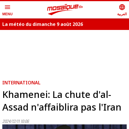
menu
language
العربية
MENU
La météo du dimanche 9 août 2026
INTERNATIONAL
Khamenei: La chute d'al-
Assad n'affaiblira pas l'Iran
2024/12/11 10:06