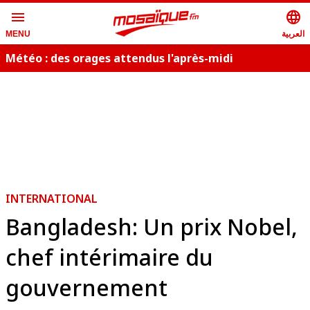
menu
language
العربية
MENU
Météo : des orages attendus l'après-midi
i
INTERNATIONAL
Bangladesh: Un prix Nobel,
chef intérimaire du
gouvernement