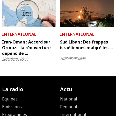
INTERNATIONAL
INTERNATIONAL
Iran-Oman : Accord sur
Sud Liban : Des frappes
Ormuz... la réouverture
israéliennes malgrè les ...
dépend de ...
2026/08/06 09:15
2026/08/06 09:30
La radio
Actu
Equipes
National
Emissions
Régional
Programmes
International