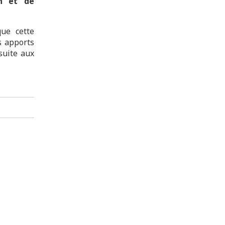
on et de
ue cette
s apports
suite aux