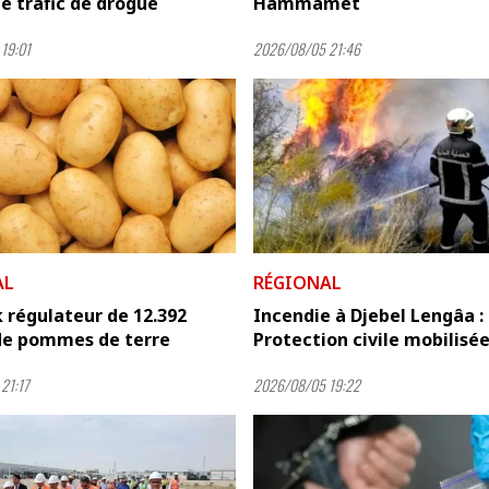
e trafic de drogue
Hammamet
19:01
2026/08/05 21:46
AL
RÉGIONAL
 régulateur de 12.392
Incendie à Djebel Lengâa : 
de pommes de terre
Protection civile mobilisé
21:17
2026/08/05 19:22