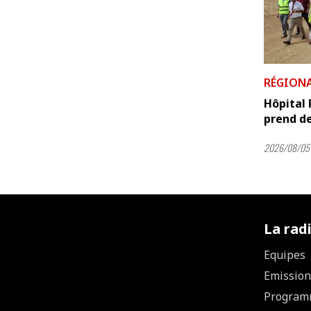
RÉGION
Hôpital 
prend de
2026/08/05 
La rad
Equipes
Emission
Program