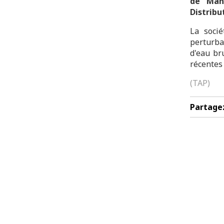
de Mahd
Distribu
La soci
perturba
d'eau br
récentes 
(TAP)
Partage