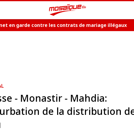
et en garde contre les contrats de mariage illégaux
AL
se - Monastir - Mahdia:
urbation de la distribution d
u