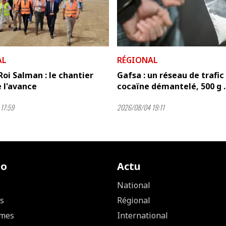
AL
RÉGIONAL
Roi Salman : le chantier
Gafsa : un réseau de trafic
 l'avance
cocaïne démantelé, 500 g ..
17:59
2026/08/04 19:11
io
Actu
National
s
Régional
mes
International