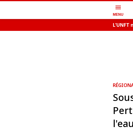
menu
MENU
L'UNFT m
RÉGION
Sous
Pert
l'ea