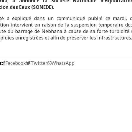
ia, a annoncé la Société Nationale d'Exploitati
tion des Eaux (SONEDE).
été a expliqué dans un communiqué publié ce mardi, q
tion intervient en raison de la suspension temporaire de
ute du barrage de Nebhana à cause de sa forte turbidité 
pluies enregistrées et afin de préserver les infrastructures.
z:
Facebook
Twitter
WhatsApp