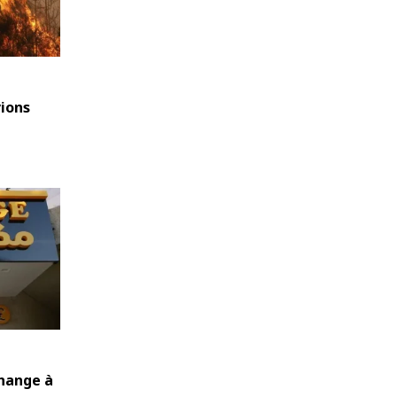
vions
hange à