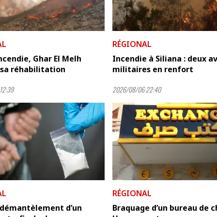
AL
RÉGIONAL
incendie, Ghar El Melh
Incendie à Siliana : deux a
sa réhabilitation
militaires en renfort
12:39
2026/08/06 22:40
AL
RÉGIONAL
: démantèlement d’un
Braquage d’un bureau de c