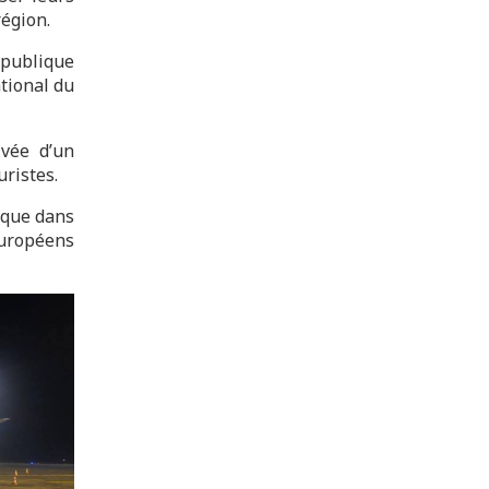
région.
épublique
ational du
ivée d’un
ristes.
tique dans
européens