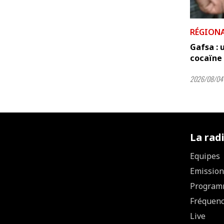
RÉGION
Gafsa : 
cocaïne 
2026/08/04 
La rad
Equipes
Emission
Program
Fréquen
Live