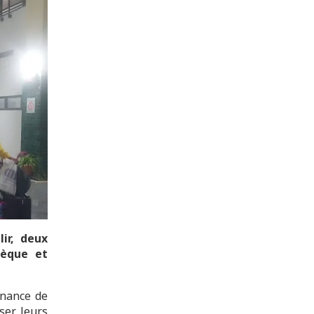
ir, deux
hèque et
enance de
ser leurs