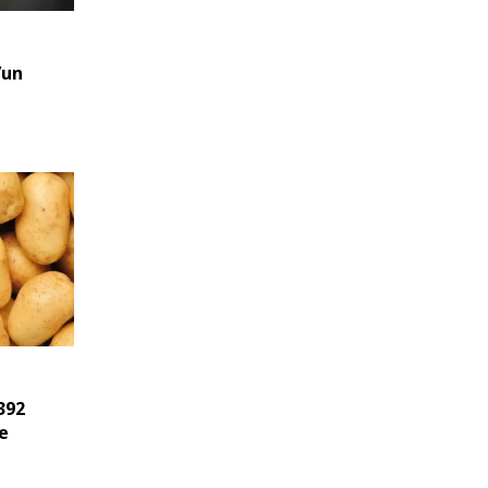
’un
392
e