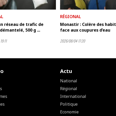
AL
RÉGIONAL
un réseau de trafic de
Monastir : Colère des habi
démantelé, 500 g ...
face aux coupures d’eau
19:11
2026/08/04 17:20
io
Actu
National
s
Régional
mes
International
ces
Politique
Economie