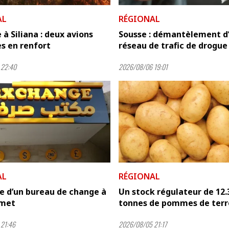
AL
RÉGIONAL
 à Siliana : deux avions
Sousse : démantèlement d
es en renfort
réseau de trafic de drogue
 22:40
2026/08/06 19:01
AL
RÉGIONAL
e d’un bureau de change à
Un stock régulateur de 12.
met
tonnes de pommes de terr
21:46
2026/08/05 21:17