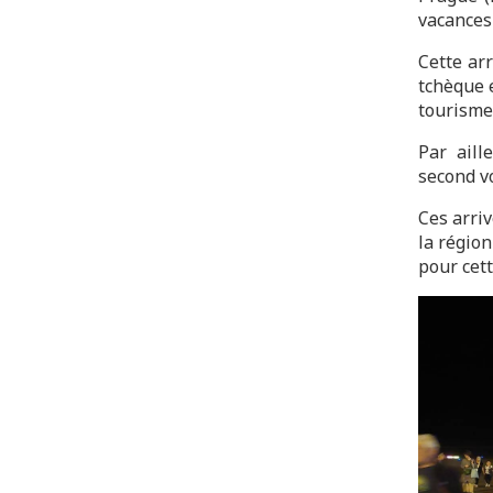
vacances 
Cette ar
tchèque e
tourisme
Par aill
second v
Ces arriv
la régio
pour cett