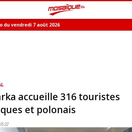
 du vendredi 7 août 2026
AL
rka accueille 316 touristes
ques et polonais
15:32