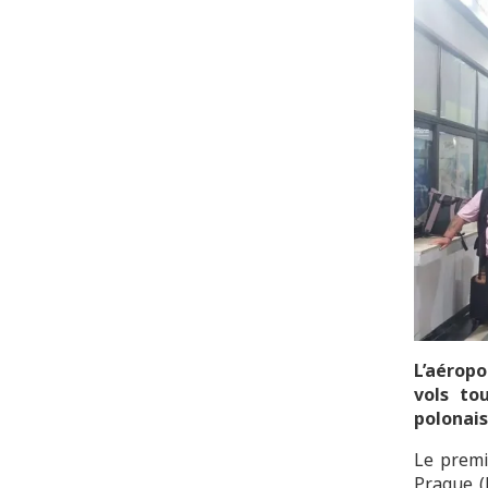
L’aérop
vols to
polonais
Le premi
Prague (