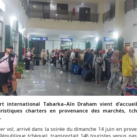
ort international Tabarka–Aïn Draham vient d'accueill
uristiques charters en provenance des marchés, tc
.
er vol, arrivé dans la soirée du dimanche 14 juin en prov
République tchèque), transportait 146 touristes venus pas