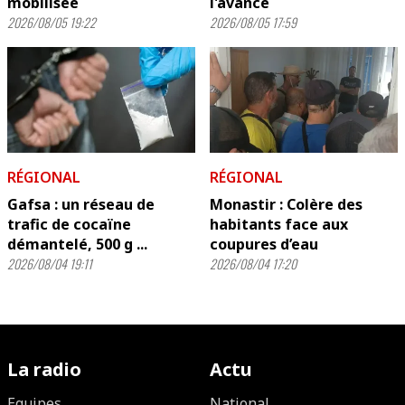
mobilisée
l'avance
2026/08/05 19:22
2026/08/05 17:59
RÉGIONAL
RÉGIONAL
Gafsa : un réseau de
Monastir : Colère des
trafic de cocaïne
habitants face aux
démantelé, 500 g ...
coupures d’eau
2026/08/04 19:11
2026/08/04 17:20
La radio
Actu
Equipes
National