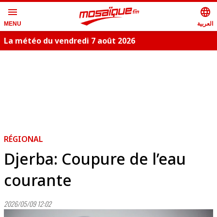
menu
language
العربية
MENU
La météo du vendredi 7 août 2026
RÉGIONAL
Djerba: Coupure de l’eau
courante
2026/05/09 12:02