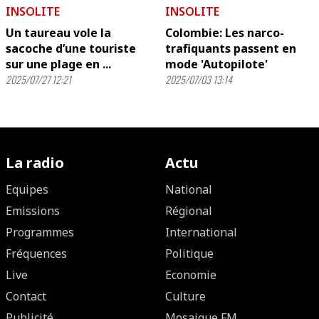
INSOLITE
INSOLITE
Un taureau vole la
Colombie: Les narco-
sacoche d’une touriste
trafiquants passent en
sur une plage en ...
mode 'Autopilote'
2025/07/27 12:21
2025/07/03 13:14
La radio
Actu
Equipes
National
Emissions
Régional
Programmes
International
Fréquences
Politique
Live
Economie
Contact
Culture
Publicité
Mosaique FM