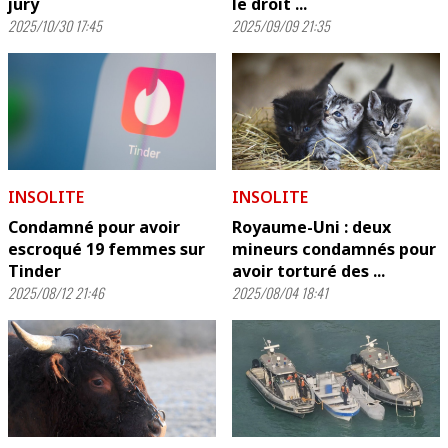
jury
le droit ...
2025/10/30 17:45
2025/09/09 21:35
INSOLITE
INSOLITE
Condamné pour avoir
Royaume-Uni : deux
escroqué 19 femmes sur
mineurs condamnés pour
Tinder
avoir torturé des ...
2025/08/12 21:46
2025/08/04 18:41