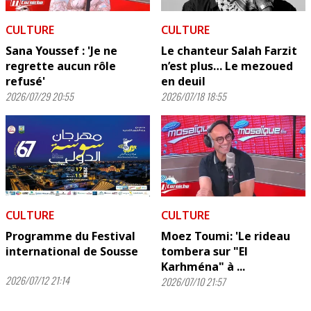
CULTURE
CULTURE
Sana Youssef : 'Je ne
Le chanteur Salah Farzit
regrette aucun rôle
n’est plus… Le mezoued
refusé'
en deuil
2026/07/29 20:55
2026/07/18 18:55
CULTURE
CULTURE
Programme du Festival
Moez Toumi: 'Le rideau
international de Sousse
tombera sur "El
Karhména" à ...
2026/07/12 21:14
2026/07/10 21:57