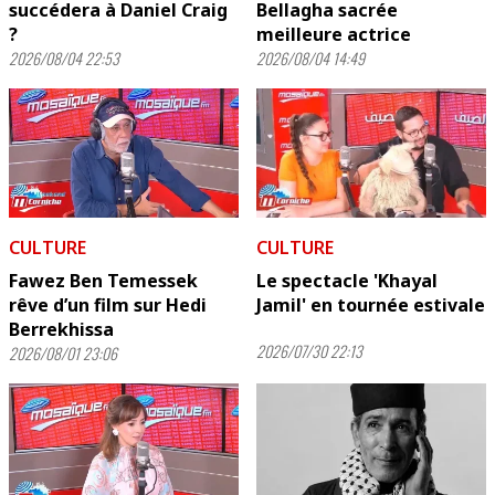
succédera à Daniel Craig
Bellagha sacrée
?
meilleure actrice
2026/08/04 22:53
2026/08/04 14:49
CULTURE
CULTURE
Fawez Ben Temessek
Le spectacle 'Khayal
rêve d’un film sur Hedi
Jamil' en tournée estivale
Berrekhissa
2026/07/30 22:13
2026/08/01 23:06