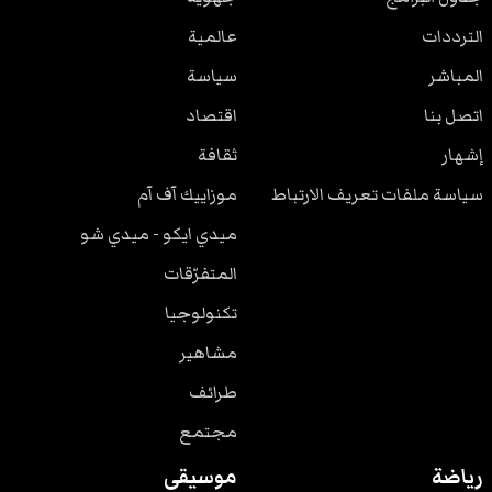
الترددات
عالمية
المباشر
سياسة
اتصل بنا
اقتصاد
إشهار
ثقافة
سياسة ملفات تعريف الارتباط
موزاييك آف آم
ميدي ايكو - ميدي شو
المتفرّقات
تكنولوجيا
مشاهير
طرائف
مجتمع
رياضة
موسيقى