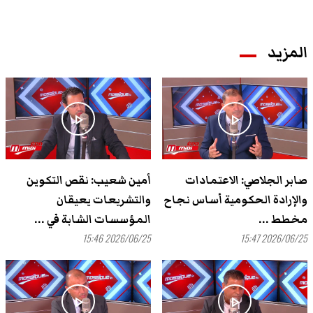
المزيد
play_arrow
play_arrow
صابر الجلاصي: الاعتمادات
أمين شعيب: نقص التكوين
والإرادة الحكومية أساس نجاح
والتشريعات يعيقان
مخطط ...
المؤسسات الشابة في ...
2026/06/25 15:46
2026/06/25 15:47
play_arrow
play_arrow