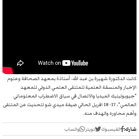
كانت الدكتورة شهيرة بن عبد الله، أستاذة بمعهد الصحافة وعلوم
الإخبار والمنسقة العلمية للملتقى العلمي الدولي للمعهد
"جيوبوليتيك الميديا والاتصال في سياق الاضطراب المعلوماتي
العالمي"، 17- 18 افريل الحالي ضيفة ميدي شو للحديث عن الملتقى
وأهم محاوره والهدف منه.
شارك:
الفيسبوك
تويتر
واتساب