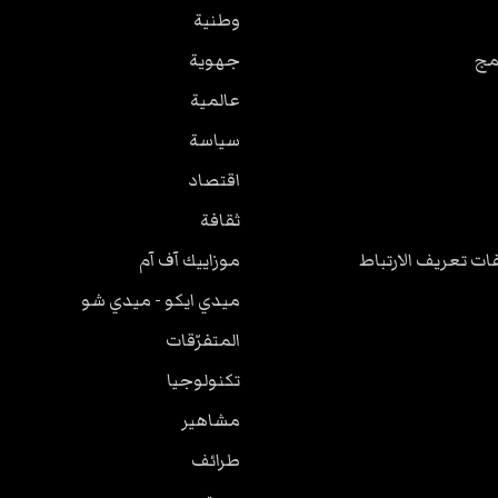
وطنية
مج
جهوية
عالمية
سياسة
اقتصاد
ثقافة
ت تعريف الارتباط
موزاييك آف آم
ميدي ايكو - ميدي شو
المتفرّقات
تكنولوجيا
مشاهير
طرائف