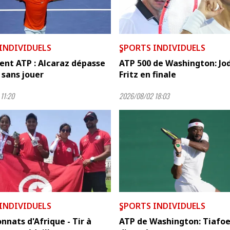
 INDIVIDUELS
ٍSPORTS INDIVIDUELS
ent ATP : Alcaraz dépasse
ATP 500 de Washington: Jod
sans jouer
Fritz en finale
11:20
2026/08/02 18:03
 INDIVIDUELS
ٍSPORTS INDIVIDUELS
nats d'Afrique - Tir à
ATP de Washington: Tiafoe