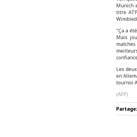
Munich e
titre ATP
Wimbledon
"Ça a été
Mais jou
matches 
meilleur
confianc
Les deux
en Allem
tournoi A
(AFP)
Partage