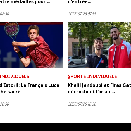
atre médailles pour ...
d'entrée...
08:30
2026/07/28 07:55
 INDIVIDUELS
ٍSPORTS INDIVIDUELS
d'Estoril: Le Français Luca
Khalil Jendoubi et Firas Ga
che sacré
décrochent l’or au ...
20:50
2026/07/26 18:36