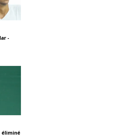
ar -
 éliminé