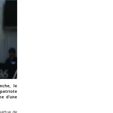
nche, le
patriote
rme d'une
battue de