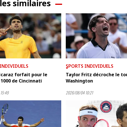
les similaires
 INDIVIDUELS
ٍSPORTS INDIVIDUELS
lcaraz forfait pour le
Taylor Fritz décroche le to
1000 de Cincinnati
Washington
15:49
2026/08/04 10:21