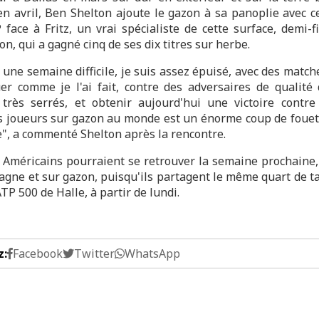
n avril, Ben Shelton ajoute le gazon à sa panoplie avec c
 face à Fritz, un vrai spécialiste de cette surface, demi-f
, qui a gagné cinq de ses dix titres sur herbe.
 une semaine difficile, je suis assez épuisé, avec des match
er comme je l'ai fait, contre des adversaires de qualité
très serrés, et obtenir aujourd'hui une victoire contre
s joueurs sur gazon au monde est un énorme coup de foue
e", a commenté Shelton après la rencontre.
 Américains pourraient se retrouver la semaine prochaine,
agne et sur gazon, puisqu'ils partagent le même quart de t
TP 500 de Halle, à partir de lundi.
z:
Facebook
Twitter
WhatsApp