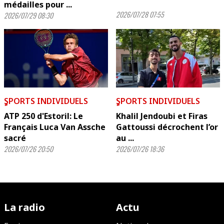
médailles pour ...
2026/07/28 07:55
2026/07/29 08:30
ٍSPORTS INDIVIDUELS
ٍSPORTS INDIVIDUELS
ATP 250 d'Estoril: Le
Khalil Jendoubi et Firas
Français Luca Van Assche
Gattoussi décrochent l’or
sacré
au ...
2026/07/26 20:50
2026/07/26 18:36
La radio
Actu