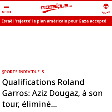
menu
language
العربية
MENU
Israël 'rejette' le plan américain pour Gaza accepté
C
par le Hamas
ٍSPORTS INDIVIDUELS
Qualifications Roland
Garros: Aziz Dougaz, à son
tour, éliminé...