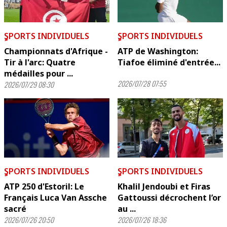
ٍSPORTS INDIVIDUELS
ٍSPORTS INDIVIDUELS
Championnats d'Afrique -
ATP de Washington:
Tir à l'arc: Quatre
Tiafoe éliminé d'entrée...
médailles pour ...
2026/07/28 07:55
2026/07/29 08:30
ٍSPORTS INDIVIDUELS
ٍSPORTS INDIVIDUELS
ATP 250 d'Estoril: Le
Khalil Jendoubi et Firas
Français Luca Van Assche
Gattoussi décrochent l’or
sacré
au ...
2026/07/26 20:50
2026/07/26 18:36