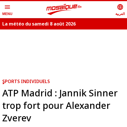
menu
language
العربية
MENU
La météo du samedi 8 août 2026
S
ٍSPORTS INDIVIDUELS
ATP Madrid : Jannik Sinner
trop fort pour Alexander
Zverev