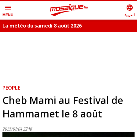
menu
language
العربية
MENU
La météo du samedi 8 août 2026
S
PEOPLE
Cheb Mami au Festival de
Hammamet le 8 août
2025/07/04 22:16