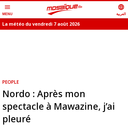
menu
language
العربية
MENU
La météo du vendredi 7 août 2026
PEOPLE
Nordo : Après mon
spectacle à Mawazine, j’ai
pleuré