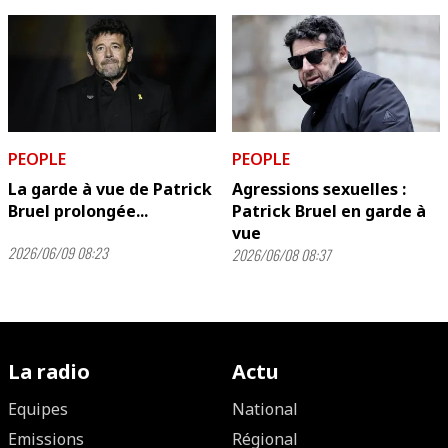
PEOPLE
PEOPLE
La garde à vue de Patrick
Agressions sexuelles :
Bruel prolongée...
Patrick Bruel en garde à
vue
2026/06/09 08:23
2026/06/08 08:37
La radio
Actu
Equipes
National
Emissions
Régional