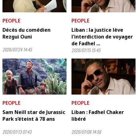
PEOPLE
PEOPLE
Décès du comédien
Liban : la justice lève
Rezgui Ouni
l'interdiction de voyager
de Fadhel ...
2026/07/24 14:45
2026/07/15 15:45
PEOPLE
PEOPLE
Sam Neill star de Jurassic
Liban : Fadhel Chaker
Park s’éteint à 78 ans
libéré
2026/07/13 07:43
2026/07/08 14:56