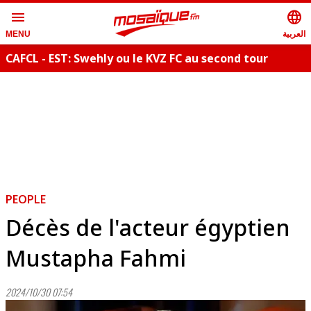
menu
language
العربية
MENU
CAFCL - EST: Swehly ou le KVZ FC au second tour
PEOPLE
Décès de l'acteur égyptien
Mustapha Fahmi
2024/10/30 07:54