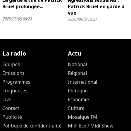
La garde à vue de Patrick
Agressions sexuelles :
Bruel prolongée...
Patrick Bruel en garde à
vue
2026/06/09 08:23
2026/06/08 08:37
La radio
Actu
Equipes
National
Emissions
Régional
Programmes
International
Fréquences
Politique
Live
Economie
Contact
Culture
Publicité
Mosaique FM
Politique de confidentialité
Midi Eco / Midi Show