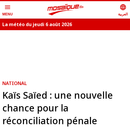
menu
language
العربية
MENU
La météo du jeudi 6 août 2026
NATIONAL
Kaïs Saïed : une nouvelle
chance pour la
réconciliation pénale