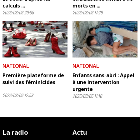
calculs ...
morts en ...
2026/08/06 20:08
2026/08/06 17:29
NATIONAL
NATIONAL
Première plateforme de
Enfants sans-abri : Appel
suivi des féminicides
à une intervention
urgente
2026/08/06 12:58
2026/08/06 11:10
La radio
Actu