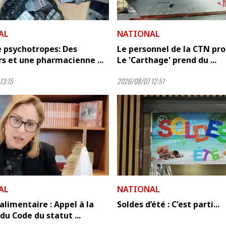
AL
NATIONAL
e psychotropes: Des
Le personnel de la CTN prot
s et une pharmacienne ...
Le 'Carthage' prend du ...
13:15
2026/08/07 12:51
AL
NATIONAL
alimentaire : Appel à la
Soldes d’été : C'est parti...
 du Code du statut ...