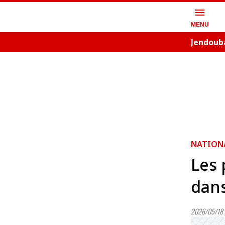
menu
MENU
Jendouba
NATION
Les 
dans
2026/05/18 