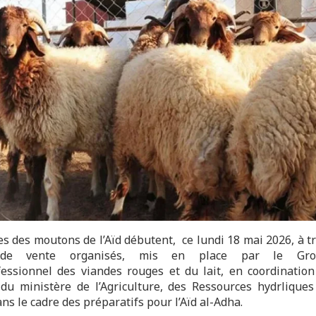
es des moutons de l’Aïd débutent, ce lundi 18 mai 2026, à tr
 de vente organisés, mis en place par le Gro
fessionnel des viandes rouges et du lait, en coordination
 du ministère de l’Agriculture, des Ressources hydrliques
ns le cadre des préparatifs pour l’Aïd al-Adha.