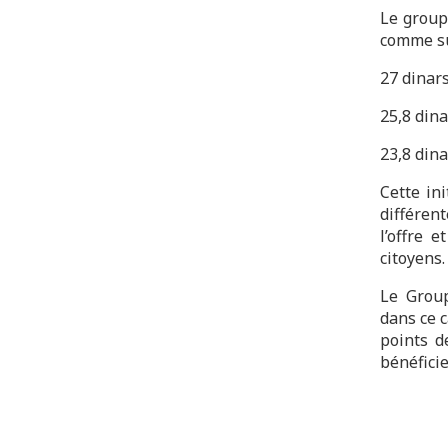
Le group
comme su
27 dinars
25,8 dina
23,8 dina
Cette in
différen
l’offre 
citoyens.
Le Group
dans ce c
points d
bénéfici