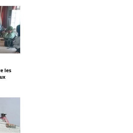
e les
aux