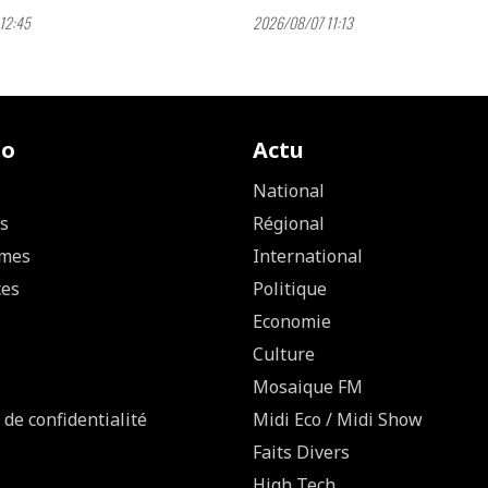
12:45
2026/08/07 11:13
io
Actu
National
s
Régional
mes
International
ces
Politique
Economie
Culture
Mosaique FM
 de confidentialité
Midi Eco / Midi Show
Faits Divers
High Tech