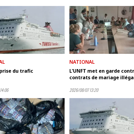
AL
NATIONAL
prise du trafic
L'UNFT met en garde contr
contrats de mariage illég
14:06
2026/08/07 13:20