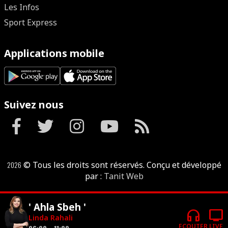
Les Infos
Sport Express
Applications mobile
Suivez nous
2026
© Tous les droits sont réservés. Conçu et développé
par :
Tanit Web
' Ahla Sbeh '
headphones
tv
Linda Rahali
ECOUTER
LIVE