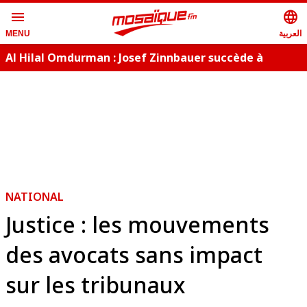
menu
language
العربية
MENU
Al Hilal Omdurman : Josef Zinnbauer succède à
Laurențiu Reghecampf
NATIONAL
Justice : les mouvements
des avocats sans impact
sur les tribunaux