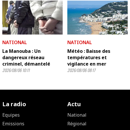
NATIONAL
NATIONAL
La Manouba : Un
Météo : Baisse des
dangereux réseau
températures et
criminel, démantelé
vigilance en mer
2026/08/06 10:11
2026/08/06 08:17
La radio
Actu
Equipes
National
Emissions
Régional