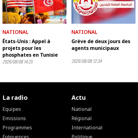
NATIONAL
NATIONAL
États-Unis : Appel à
Grève de deux jours des
projets pour les
agents municipaux
phosphates en Tunisie
2026/08/08 12:34
2026/08/08 14:25
La radio
Actu
Equipes
National
Emissions
Régional
Programmes
International
Fréquences
Politique