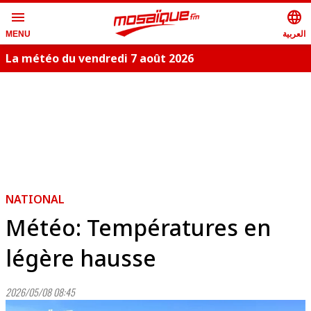
menu
language
العربية
MENU
La météo du vendredi 7 août 2026
NATIONAL
Météo: Températures en
légère hausse
2026/05/08 08:45