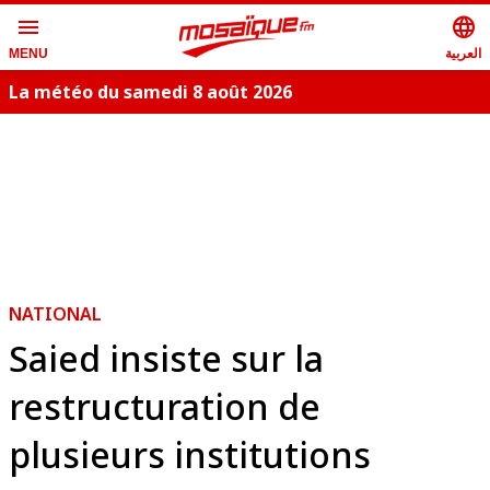
menu
language
العربية
MENU
La météo du samedi 8 août 2026
S
NATIONAL
Saied insiste sur la
restructuration de
plusieurs institutions