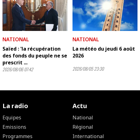
NATIONAL
NATIONAL
Saïed : 'la récupération
La météo du jeudi 6 août
des fonds du peuple ne se
2026
prescrit ...
2026/08/05 23:30
2026/08/06 07:42
La radio
Actu
Equipes
National
Emissions
Régional
Programmes
International