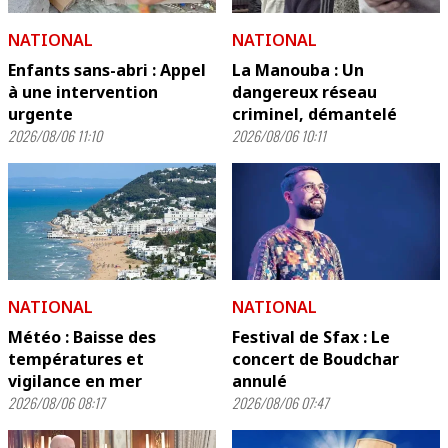
NATIONAL
NATIONAL
Enfants sans-abri : Appel
La Manouba : Un
à une intervention
dangereux réseau
urgente
criminel, démantelé
2026/08/06 11:10
2026/08/06 10:11
NATIONAL
NATIONAL
Météo : Baisse des
Festival de Sfax : Le
températures et
concert de Boudchar
vigilance en mer
annulé
2026/08/06 08:17
2026/08/06 07:47