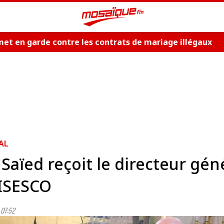
et en garde contre les contrats de mariage illégaux
AL
 Saïed reçoit le directeur gén
’ISESCO
07:52