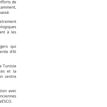
fforts de
otamment,
passé.
istrement
ologiques
ant à les
gers qui
inte d'Al
la Tunisie
ces et la
un centre
tion avec
anciennes
UNESCO.