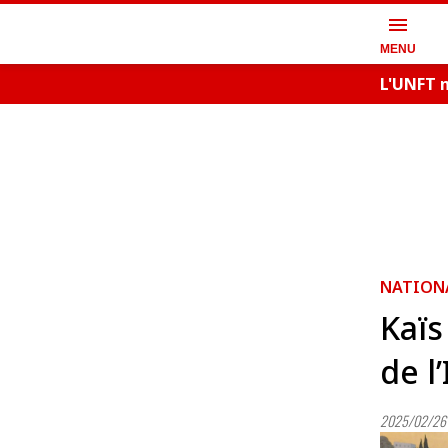
menu
MENU
L'UNFT m
NATION
Kaïs
de l
2025/02/26 