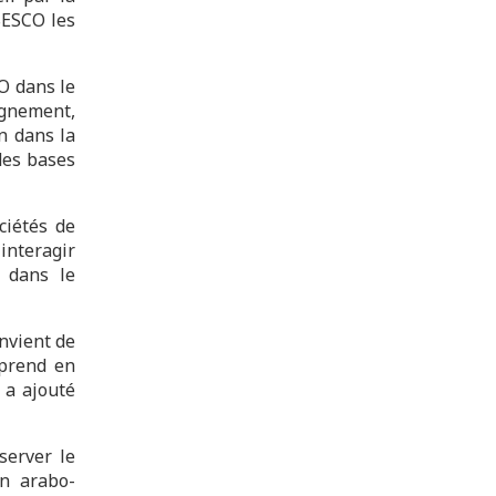
SESCO les
CO dans le
nement,
on dans la
des bases
ciétés de
interagir
s dans le
onvient de
 prend en
, a ajouté
server le
on arabo-