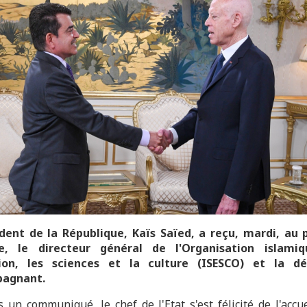
dent de la République, Kaïs Saïed, a reçu, mardi, au 
e, le directeur général de l'Organisation islami
tion, les sciences et la culture (ISESCO) et la dé
pagnant.
s un communiqué, le chef de l'Etat s'est félicité de l'accue