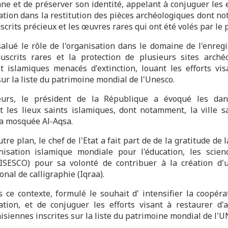
e et de préserver son identité, appelant à conjuguer les e
sation dans la restitution des pièces archéologiques dont n
crits précieux et les œuvres rares qui ont été volés par le 
salué le rôle de l'organisation dans le domaine de l'enreg
scrits rares et la protection de plusieurs sites arché
t islamiques menacés d'extinction, louant les efforts vis
sur la liste du patrimoine mondial de l'Unesco.
leurs, le président de la République a évoqué les dan
 les lieux saints islamiques, dont notamment, la ville sa
la mosquée Al-Aqsa.
tre plan, le chef de l'Etat a fait part de de la gratitude de 
nisation islamique mondiale pour l'éducation, les scien
(ISESCO) pour sa volonté de contribuer à la création d'
onal de calligraphie (Iqraa).
ns ce contexte, formulé le souhait d' intensifier la coopéra
sation, et de conjuguer les efforts visant à restaurer d'
nisiennes inscrites sur la liste du patrimoine mondial de l'