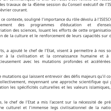
des travaux de la 45ème session du Conseil exécutif de l'I
février courant.
s ce contexte, souligné l'importance du rôle dévolu à l'ISES
ppement des programmes d'éducation et d'enseig
iation des sciences, louant les efforts de cette organisati
n de la culture et le renforcement de leurs capacités sur 
rts, a ajouté le chef de l'Etat, visent à permettre à nos so
er à la civilisation et la connaissance humaine et à 
cieusement avec les mutations profondes et accélérée
 mutations qui laissent entrevoir des défis majeurs qu'il c
collectivement, moyennant une approche scientifique qui
tion les spécificités culturelles et les valeurs islamiques
re, le chef de l'Etat a mis l'accent sur la nécessité de pré
ne culturel et l'immense legs civilisationnel de la nati