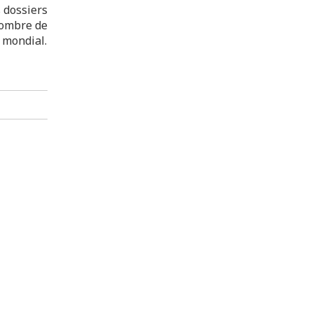
s dossiers
 nombre de
e mondial.