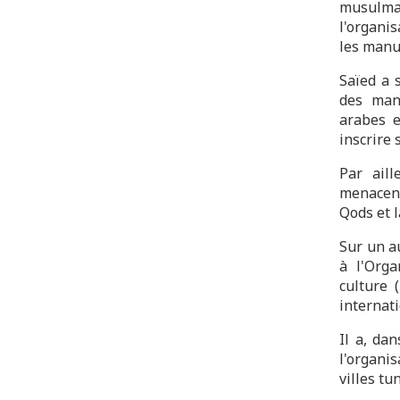
musulman
l'organi
les manus
Saïed a 
des manu
arabes e
inscrire 
Par ail
menacent
Qods et 
Sur un au
à l'Orga
culture 
internati
Il a, da
l'organi
villes tu