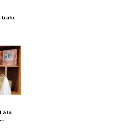
 trafic
 à la
..