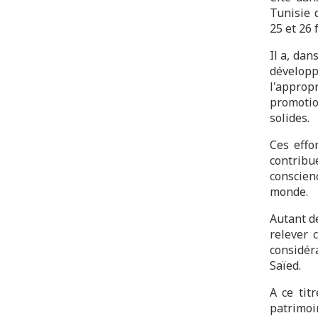
Tunisie 
25 et 26 
Il a, dan
dévelo
l'appropr
promotio
solides.
Ces effo
contribu
conscien
monde.
Autant de
relever 
considéra
Saïed.
A ce tit
patrimoi