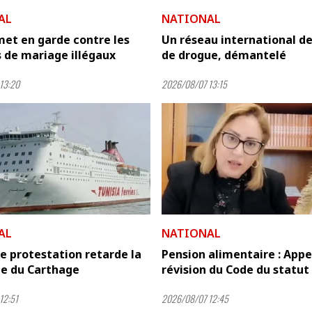
AL
NATIONAL
et en garde contre les
Un réseau international de
 de mariage illégaux
de drogue, démantelé
13:20
2026/08/07 13:15
AL
NATIONAL
e protestation retarde la
Pension alimentaire : Appel
ée du Carthage
révision du Code du statut .
12:51
2026/08/07 12:45