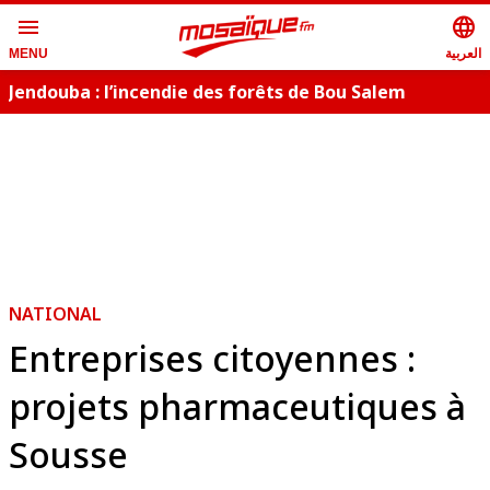
menu
language
العربية
MENU
Jendouba : l’incendie des forêts de Bou Salem
maîtrisé
NATIONAL
Entreprises citoyennes :
projets pharmaceutiques à
Sousse