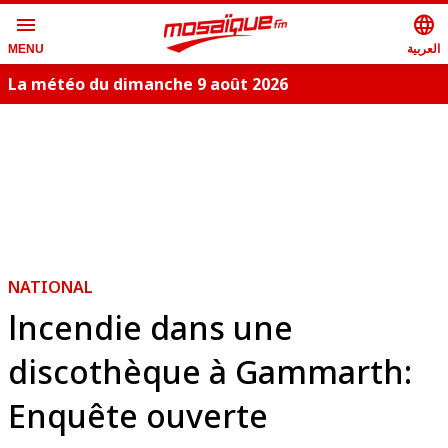
menu
language
العربية
MENU
La météo du dimanche 9 août 2026
NATIONAL
lncendie dans une
discothèque à Gammarth:
Enquête ouverte